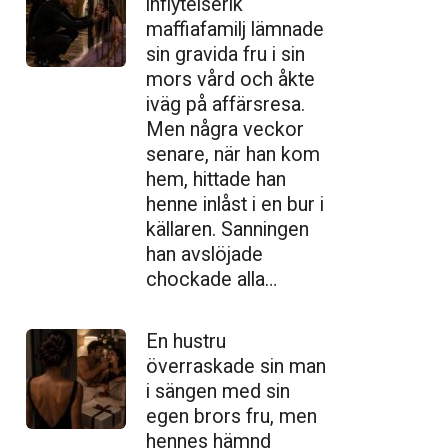
inflytelserik
maffiafamilj lämnade
sin gravida fru i sin
mors vård och åkte
iväg på affärsresa.
Men några veckor
senare, när han kom
hem, hittade han
henne inlåst i en bur i
källaren. Sanningen
han avslöjade
chockade alla…
En hustru
överraskade sin man
i sängen med sin
egen brors fru, men
hennes hämnd