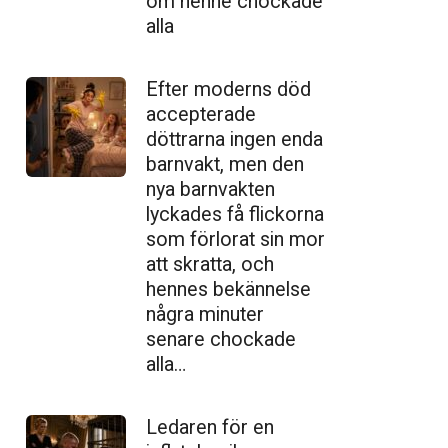
om henne chockade
alla
Efter moderns död
accepterade
döttrarna ingen enda
barnvakt, men den
nya barnvakten
lyckades få flickorna
som förlorat sin mor
att skratta, och
hennes bekännelse
några minuter
senare chockade
alla…
Ledaren för en