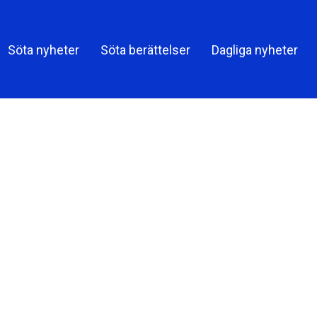
Share on
Söta nyheter
Söta berättelser
Dagliga nyheter