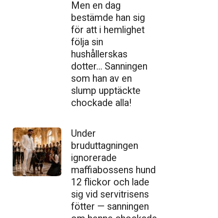
Men en dag
bestämde han sig
för att i hemlighet
följa sin
hushållerskas
dotter… Sanningen
som han av en
slump upptäckte
chockade alla!
Under
bruduttagningen
ignorerade
maffiabossens hund
12 flickor och lade
sig vid servitrisens
fötter — sanningen