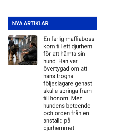
NYA ARTIKLAR
En farlig maffiaboss
kom till ett djurhem
för att hämta sin
hund. Han var
övertygad om att
hans trogna
följeslagare genast
skulle springa fram
till honom. Men
hundens beteende
och orden från en
anställd på
djurhemmet