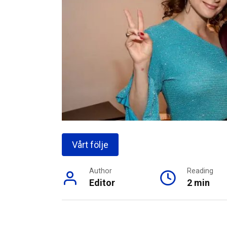
Vårt följe
Author
Reading
Editor
2 min