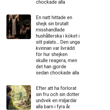
chockade alla
En natt hittade en
shejk sin brutalt
misshandlade
hushållerska i köket i
sitt palats… Den unga
kvinnan var livrädd
för hur shejken
skulle reagera, men
det han gjorde
sedan chockade alla
Efter att ha förlorat
sin fru och sin dotter
undvek en miljardär
alla barn i fyra år.