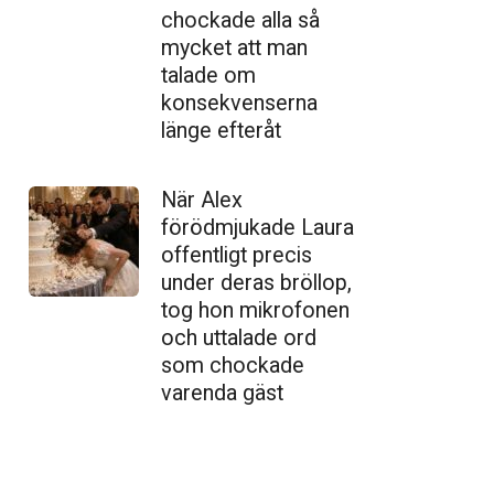
chockade alla så
mycket att man
talade om
konsekvenserna
länge efteråt
När Alex
förödmjukade Laura
offentligt precis
under deras bröllop,
tog hon mikrofonen
och uttalade ord
som chockade
varenda gäst