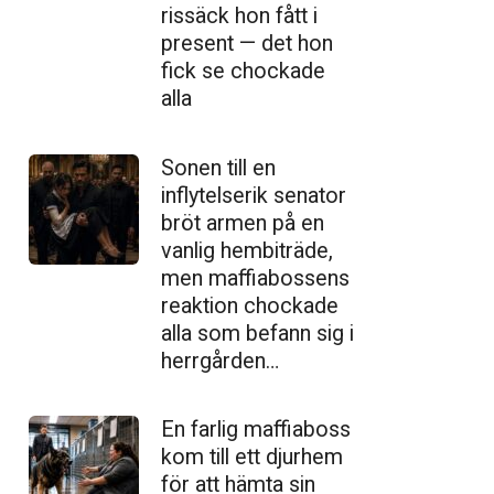
ris­säck hon fått i
present — det hon
fick se chockade
alla
Sonen till en
inflytelserik senator
bröt armen på en
vanlig hembiträde,
men maffiabossens
reaktion chockade
alla som befann sig i
herrgården…
En farlig maffiaboss
kom till ett djurhem
för att hämta sin