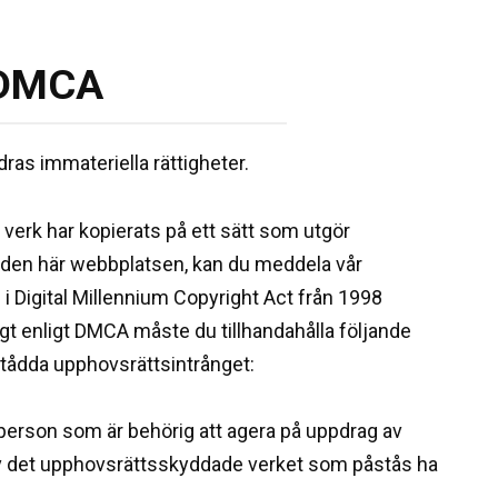
DMCA
ras immateriella rättigheter.
verk har kopierats på ett sätt som utgör
å den här webbplatsen, kan du meddela vår
i Digital Millennium Copyright Act från 1998
tigt enligt DMCA måste du tillhandahålla följande
stådda upphovsrättsintrånget:
n person som är behörig att agera på uppdrag av
av det upphovsrättsskyddade verket som påstås ha