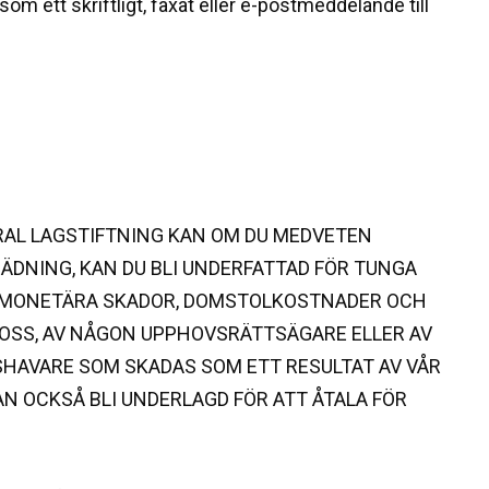
 ett skriftligt, faxat eller e-postmeddelande till
ERAL LAGSTIFTNING KAN OM DU MEDVETEN
ÄDNING, KAN DU BLI UNDERFATTAD FÖR TUNGA
AR MONETÄRA SKADOR, DOMSTOLKOSTNADER OCH
SS, AV NÅGON UPPHOVSRÄTTSÄGARE ELLER AV
AVARE SOM SKADAS SOM ETT RESULTAT AV VÅR
KAN OCKSÅ BLI UNDERLAGD FÖR ATT ÅTALA FÖR