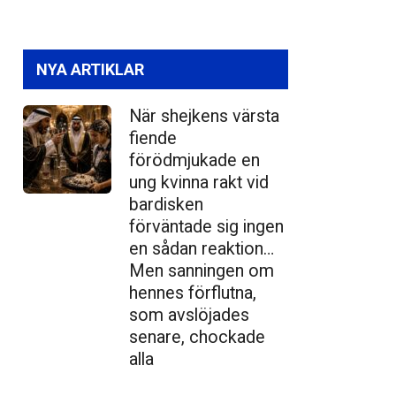
NYA ARTIKLAR
När shejkens värsta
fiende
förödmjukade en
ung kvinna rakt vid
bardisken
förväntade sig ingen
en sådan reaktion…
Men sanningen om
hennes förflutna,
som avslöjades
senare, chockade
alla