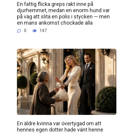
En fattig flicka greps rakt inne på
djurhemmet, medan en enorm hund var
på väg att slita en polis i stycken — men
en mans ankomst chockade alla
0
147
En äldre kvinna var övertygad om att
hennes egen dotter hade vänt henne