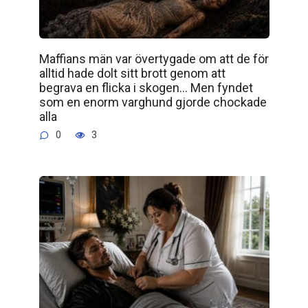
Maffians män var övertygade om att de för
alltid hade dolt sitt brott genom att
begrava en flicka i skogen… Men fyndet
som en enorm varghund gjorde chockade
alla
0
3