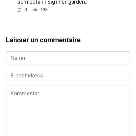
som befann sig i herrgården…
0
138
Laisser un commentaire
Namn
*
E-
postadress
*
Kommentar