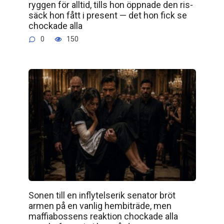
ryggen för alltid, tills hon öppnade den ris­
säck hon fått i present — det hon fick se
chockade alla
0
150
Sonen till en inflytelserik senator bröt
armen på en vanlig hembiträde, men
maffiabossens reaktion chockade alla