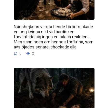
När shejkens värsta fiende förödmjukade
en ung kvinna rakt vid bardisken
förväntade sig ingen en sådan reaktion…
Men sanningen om hennes förflutna, som
avslöjades senare, chockade alla
0
2