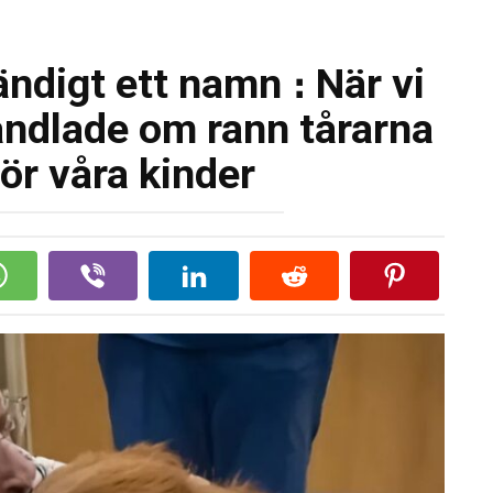
ndigt ett namn ։ När vi
andlade om rann tårarna
ör våra kinder