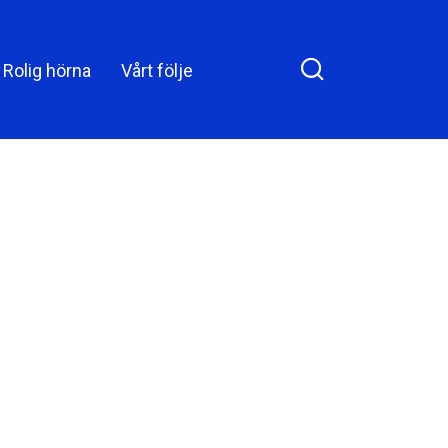
de stela av förvåning
Rolig hörna
Vårt följe