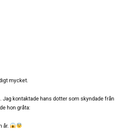
digt mycket.
und. Jag kontaktade hans dotter som skyndade från
de hon gråta:
n år.