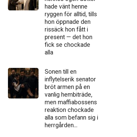
hade vänt henne
ryggen för alltid, tills
hon öppnade den
ris­säck hon fått i
present — det hon
fick se chockade
alla
Sonen till en
inflytelserik senator
bröt armen på en
vanlig hembiträde,
men maffiabossens
reaktion chockade
alla som befann sig i
herrgården…