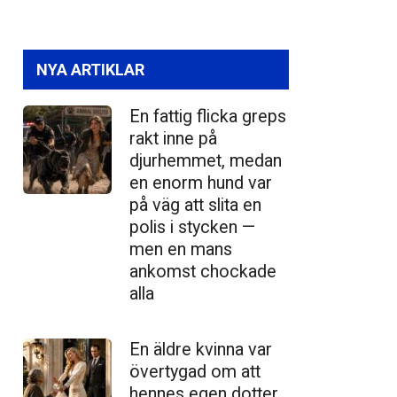
NYA ARTIKLAR
En fattig flicka greps
rakt inne på
djurhemmet, medan
en enorm hund var
på väg att slita en
polis i stycken —
men en mans
ankomst chockade
alla
En äldre kvinna var
övertygad om att
hennes egen dotter