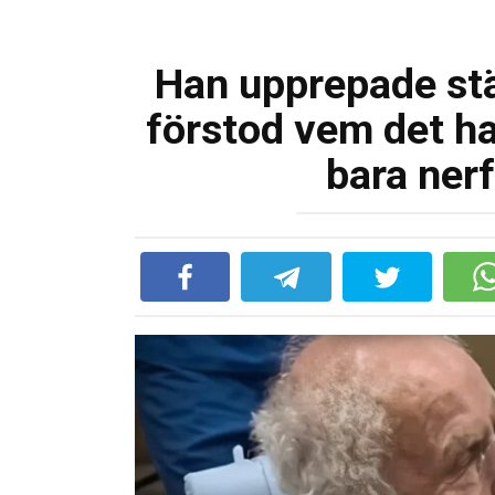
Han upprepade stä
förstod vem det h
bara nerf