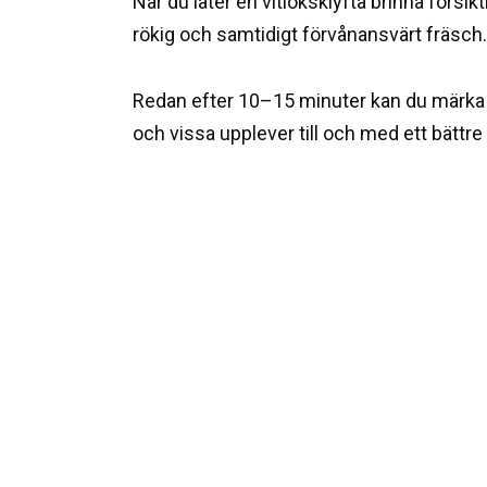
När du låter en vitlöksklyfta brinna försikt
rökig och samtidigt förvånansvärt fräsch.
Redan efter 10–15 minuter kan du märka at
och vissa upplever till och med ett bättre