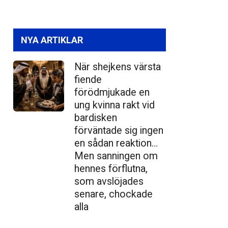
NYA ARTIKLAR
När shejkens värsta
fiende
förödmjukade en
ung kvinna rakt vid
bardisken
förväntade sig ingen
en sådan reaktion…
Men sanningen om
hennes förflutna,
som avslöjades
senare, chockade
alla