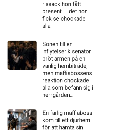
ris­säck hon fått i
present — det hon
fick se chockade
alla
Sonen till en
inflytelserik senator
bröt armen på en
vanlig hembiträde,
men maffiabossens
reaktion chockade
alla som befann sig i
herrgården…
En farlig maffiaboss
kom till ett djurhem
för att hämta sin