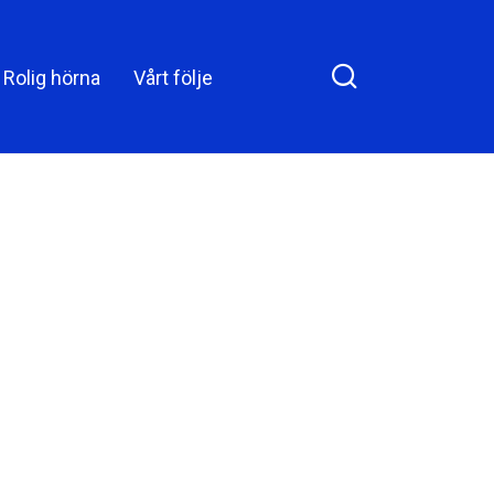
restaurangen som lämnade
honom förbluffad
Rolig hörna
Vårt följe