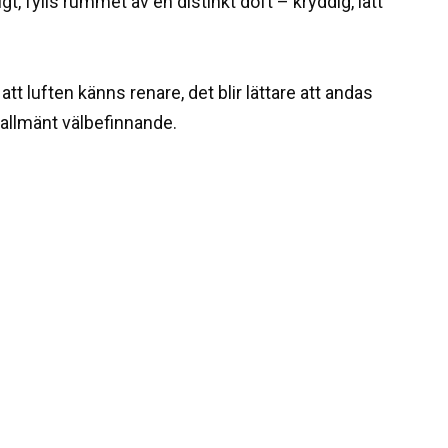
igt, fylls rummet av en distinkt doft – kryddig, lätt
t luften känns renare, det blir lättare att andas
 allmänt välbefinnande.