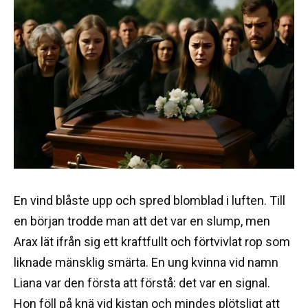
En vind blåste upp och spred blomblad i luften. Till
en början trodde man att det var en slump, men
Arax lät ifrån sig ett kraftfullt och förtvivlat rop som
liknade mänsklig smärta. En ung kvinna vid namn
Liana var den första att förstå: det var en signal.
Hon föll på knä vid kistan och mindes plötsligt att