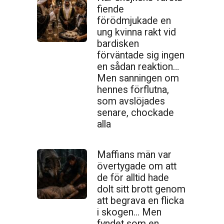
fiende
förödmjukade en
ung kvinna rakt vid
bardisken
förväntade sig ingen
en sådan reaktion…
Men sanningen om
hennes förflutna,
som avslöjades
senare, chockade
alla
Maffians män var
övertygade om att
de för alltid hade
dolt sitt brott genom
att begrava en flicka
i skogen… Men
fyndet som en