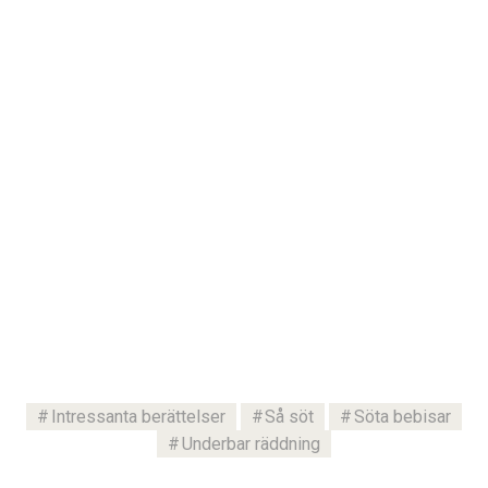
Intressanta berättelser
Så söt
Söta bebisar
Underbar räddning