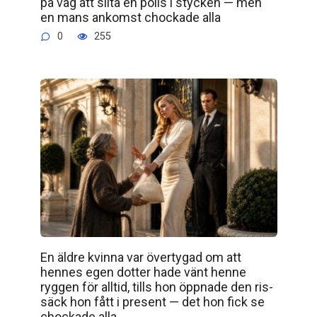
på väg att slita en polis i stycken — men
en mans ankomst chockade alla
0
255
En äldre kvinna var övertygad om att
hennes egen dotter hade vänt henne
ryggen för alltid, tills hon öppnade den ris­
säck hon fått i present — det hon fick se
chockade alla