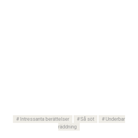
Intressanta berättelser
Så söt
Underbar
räddning