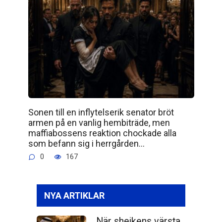
Sonen till en inflytelserik senator bröt
armen på en vanlig hembiträde, men
maffiabossens reaktion chockade alla
som befann sig i herrgården…
0
167
NYA ARTIKLAR
När shejkens värsta