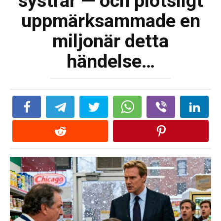
systrar — och plötsligt
uppmärksammade en
miljonär detta
händelse…