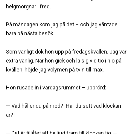
helgmorgnar i fred.
På måndagen kom jag på det – och jag väntade
bara på nästa besök.
Som vanligt dök hon upp på fredagskvällen. Jag var
extra vänlig. När hon gick och la sig vid tio i nio på
kvällen, höjde jag volymen på tv:n till max.
Hon rusade in i vardagsrummet – upprörd:
— Vad håller du på med?! Har du sett vad klockan
är?!
— Det är tillåtet att ha ljud fram till klockan tio, —