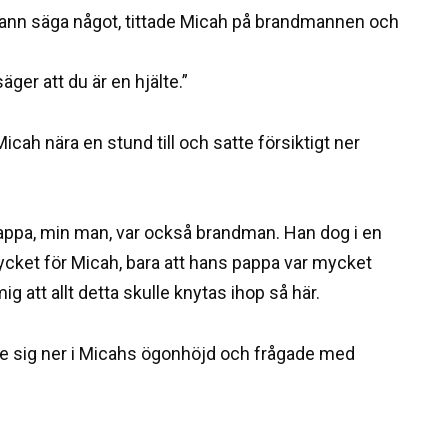
hann säga något, tittade Micah på brandmannen och
ger att du är en hjälte.”
cah nära en stund till och satte försiktigt ner
appa, min man, var också brandman. Han dog i en
mycket för Micah, bara att hans pappa var mycket
g att allt detta skulle knytas ihop så här.
te sig ner i Micahs ögonhöjd och frågade med