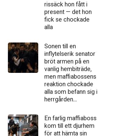
ris­säck hon fått i
present — det hon
fick se chockade
alla
Sonen till en
inflytelserik senator
bröt armen på en
vanlig hembiträde,
men maffiabossens
reaktion chockade
alla som befann sig i
herrgården…
En farlig maffiaboss
kom till ett djurhem
för att hämta sin