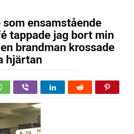
de som ensamstående
é tappade jag bort min
ll en brandman krossade
a hjärtan