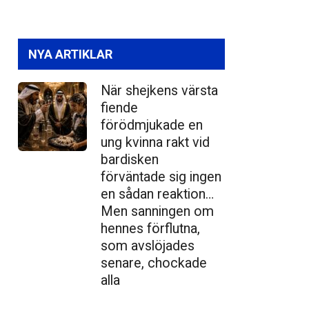
NYA ARTIKLAR
När shejkens värsta
fiende
förödmjukade en
ung kvinna rakt vid
bardisken
förväntade sig ingen
en sådan reaktion…
Men sanningen om
hennes förflutna,
som avslöjades
senare, chockade
alla