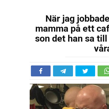
När jag jobba
mamma på ett caf
son det han sa ti
vår