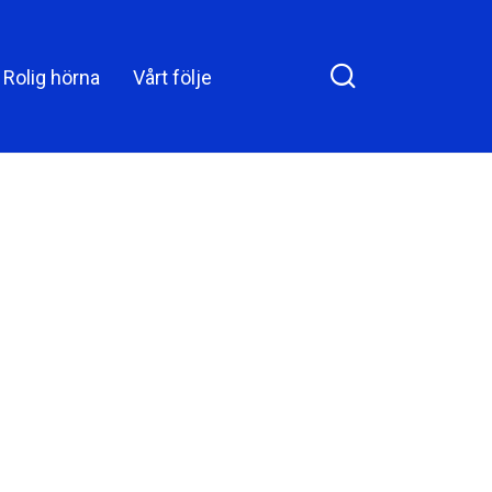
år visade det sig vem
han egentligen var
Rolig hörna
Vårt följe