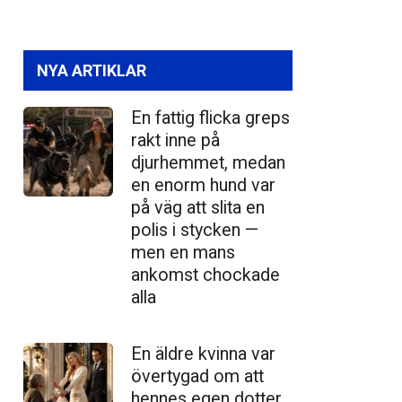
NYA ARTIKLAR
En fattig flicka greps
rakt inne på
djurhemmet, medan
en enorm hund var
på väg att slita en
polis i stycken —
men en mans
ankomst chockade
alla
En äldre kvinna var
övertygad om att
hennes egen dotter