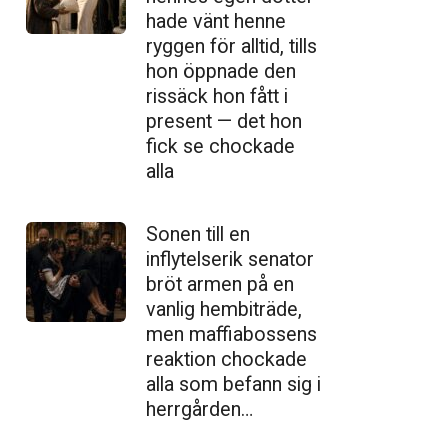
hade vänt henne
ryggen för alltid, tills
hon öppnade den
ris­säck hon fått i
present — det hon
fick se chockade
alla
Sonen till en
inflytelserik senator
bröt armen på en
vanlig hembiträde,
men maffiabossens
reaktion chockade
alla som befann sig i
herrgården…