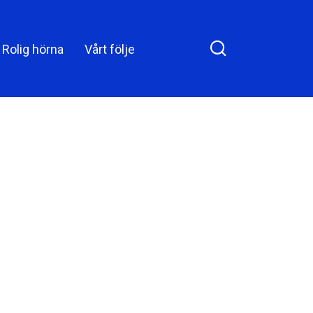
några konstiga
ritualer med hans
 on Facebook
Rolig hörna
Vårt följe
dotter, men när det
visade sig vad
hemligheten
verkligen handlade
om blev mannen
förbluffad