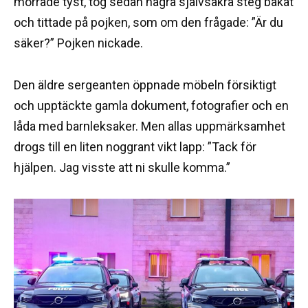
morrade tyst, tog sedan några självsäkra steg bakåt
och tittade på pojken, som om den frågade: ”Är du
säker?” Pojken nickade.
Den äldre sergeanten öppnade möbeln försiktigt
och upptäckte gamla dokument, fotografier och en
låda med barnleksaker. Men allas uppmärksamhet
drogs till en liten noggrant vikt lapp: ”Tack för
hjälpen. Jag visste att ni skulle komma.”