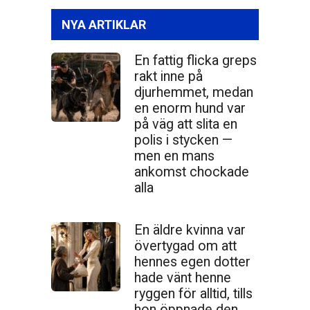
NYA ARTIKLAR
En fattig flicka greps
rakt inne på
djurhemmet, medan
en enorm hund var
på väg att slita en
polis i stycken —
men en mans
ankomst chockade
alla
En äldre kvinna var
övertygad om att
hennes egen dotter
hade vänt henne
ryggen för alltid, tills
hon öppnade den