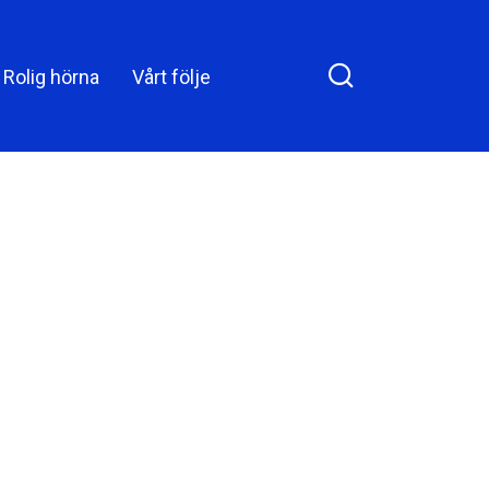
och såg att hans fru
 Facebook
stod på knä och
Rolig hörna
Vårt följe
skurade golvet, gjorde
han med
tjänsteflickorna något
som chockade alla