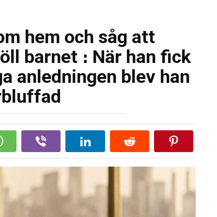
kom hem och såg att
ll barnet ։ När han fick
ga anledningen blev han
rbluffad