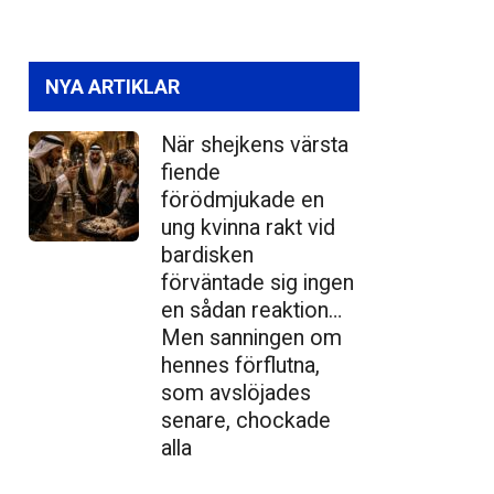
NYA ARTIKLAR
När shejkens värsta
fiende
förödmjukade en
ung kvinna rakt vid
bardisken
förväntade sig ingen
en sådan reaktion…
Men sanningen om
hennes förflutna,
som avslöjades
senare, chockade
alla