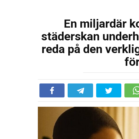
En miljardär 
städerskan underhö
reda på den verkli
fö