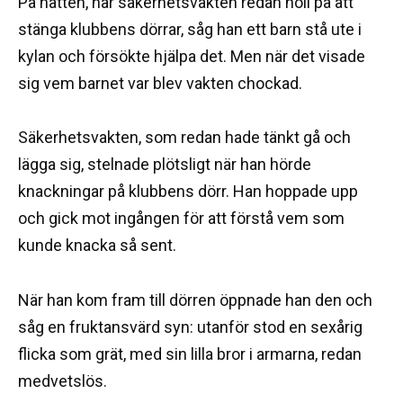
På natten, när säkerhetsvakten redan höll på att
stänga klubbens dörrar, såg han ett barn stå ute i
kylan och försökte hjälpa det. Men när det visade
sig vem barnet var blev vakten chockad.
Säkerhetsvakten, som redan hade tänkt gå och
lägga sig, stelnade plötsligt när han hörde
knackningar på klubbens dörr. Han hoppade upp
och gick mot ingången för att förstå vem som
kunde knacka så sent.
När han kom fram till dörren öppnade han den och
såg en fruktansvärd syn: utanför stod en sexårig
flicka som grät, med sin lilla bror i armarna, redan
medvetslös.