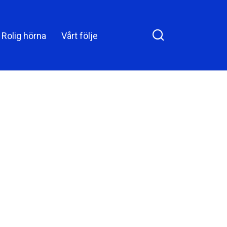
uppväxt։ Hon
e on Facebook
växte upp i en
Rolig hörna
Vårt följe
instabil miljö där
hennes mamma
kämpade med
alkoholproblem