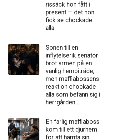
ris­säck hon fått i
present — det hon
fick se chockade
alla
Sonen till en
inflytelserik senator
bröt armen på en
vanlig hembiträde,
men maffiabossens
reaktion chockade
alla som befann sig i
herrgården…
En farlig maffiaboss
kom till ett djurhem
för att hämta sin