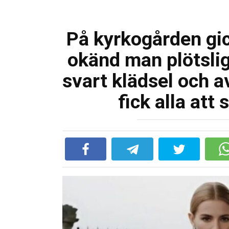
På kyrkogården gick 
okänd man plötslig
svart klädsel och 
fick alla att