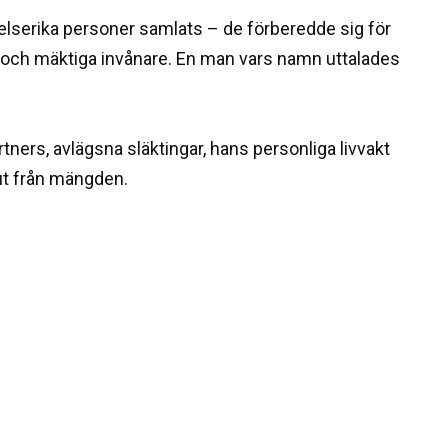
lserika personer samlats – de förberedde sig för
a och mäktiga invånare. En man vars namn uttalades
ners, avlägsna släktingar, hans personliga livvakt
ut från mängden.