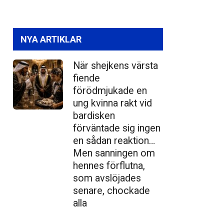
NYA ARTIKLAR
När shejkens värsta
fiende
förödmjukade en
ung kvinna rakt vid
bardisken
förväntade sig ingen
en sådan reaktion…
Men sanningen om
hennes förflutna,
som avslöjades
senare, chockade
alla