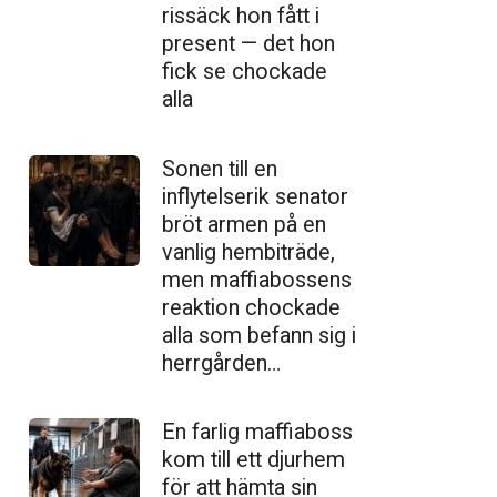
ris­säck hon fått i
present — det hon
fick se chockade
alla
Sonen till en
inflytelserik senator
bröt armen på en
vanlig hembiträde,
men maffiabossens
reaktion chockade
alla som befann sig i
herrgården…
En farlig maffiaboss
kom till ett djurhem
för att hämta sin