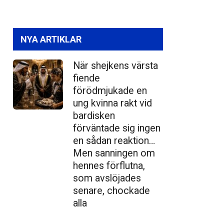
NYA ARTIKLAR
När shejkens värsta
fiende
förödmjukade en
ung kvinna rakt vid
bardisken
förväntade sig ingen
en sådan reaktion…
Men sanningen om
hennes förflutna,
som avslöjades
senare, chockade
alla