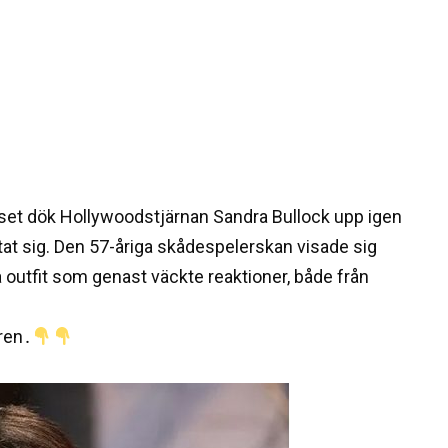
juset dök Hollywoodstjärnan Sandra Bullock upp igen
tat sig. Den 57-åriga skådespelerskan visade sig
a outfit som genast väckte reaktioner, både från
ren․