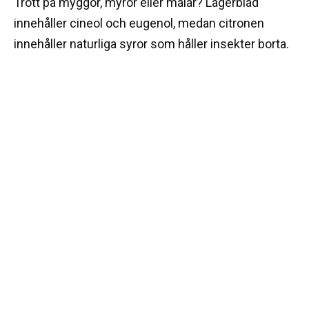
Trött på myggor, myror eller malar? Lagerblad
innehåller cineol och eugenol, medan citronen
innehåller naturliga syror som håller insekter borta.