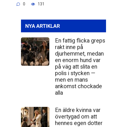
0
131
NYA ARTIKLAR
En fattig flicka greps
rakt inne på
djurhemmet, medan
en enorm hund var
på väg att slita en
polis i stycken —
men en mans
ankomst chockade
alla
En äldre kvinna var
övertygad om att
hennes egen dotter