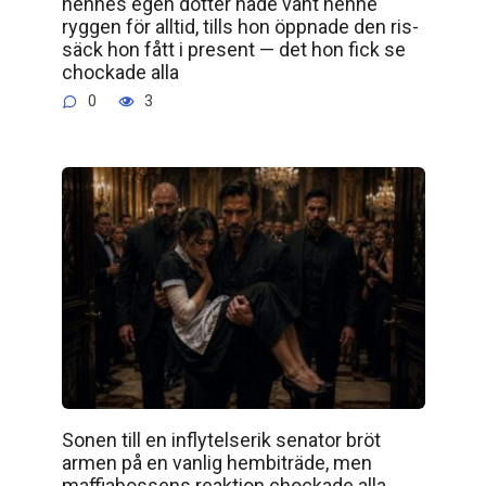
hennes egen dotter hade vänt henne
ryggen för alltid, tills hon öppnade den ris­
säck hon fått i present — det hon fick se
chockade alla
0
3
Sonen till en inflytelserik senator bröt
armen på en vanlig hembiträde, men
maffiabossens reaktion chockade alla