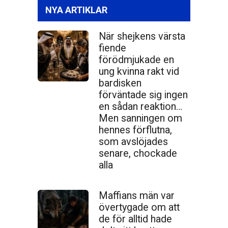
NYA ARTIKLAR
När shejkens värsta
fiende
förödmjukade en
ung kvinna rakt vid
bardisken
förväntade sig ingen
en sådan reaktion…
Men sanningen om
hennes förflutna,
som avslöjades
senare, chockade
alla
Maffians män var
övertygade om att
de för alltid hade