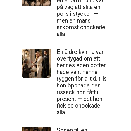
en enorm hund var
på väg att slita en
polis i stycken —
men en mans
ankomst chockade
alla
En äldre kvinna var
övertygad om att
hennes egen dotter
hade vänt henne
ryggen för alltid, tills
hon öppnade den
ris­säck hon fått i
present — det hon
fick se chockade
alla
Sonen till en