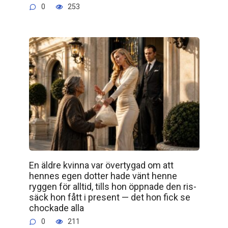
0
253
En äldre kvinna var övertygad om att
hennes egen dotter hade vänt henne
ryggen för alltid, tills hon öppnade den ris­
säck hon fått i present — det hon fick se
chockade alla
0
211