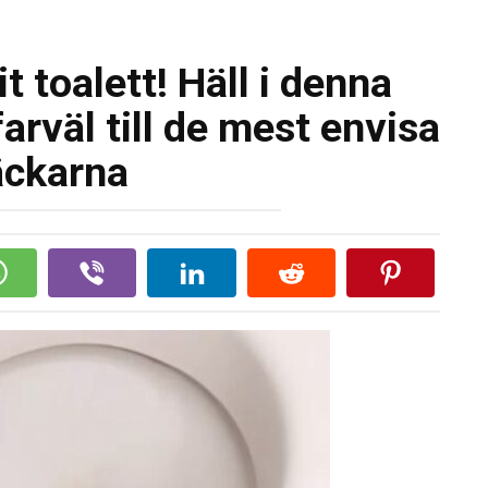
t toalett! Häll i denna
arväl till de mest envisa
äckarna