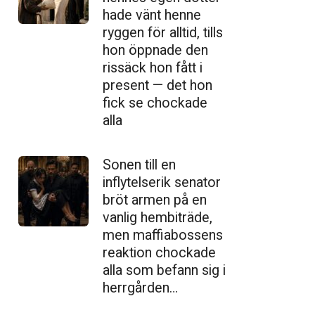
hade vänt henne
ryggen för alltid, tills
hon öppnade den
ris­säck hon fått i
present — det hon
fick se chockade
alla
Sonen till en
inflytelserik senator
bröt armen på en
vanlig hembiträde,
men maffiabossens
reaktion chockade
alla som befann sig i
herrgården…