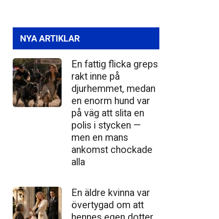
NYA ARTIKLAR
En fattig flicka greps
rakt inne på
djurhemmet, medan
en enorm hund var
på väg att slita en
polis i stycken —
men en mans
ankomst chockade
alla
En äldre kvinna var
övertygad om att
hennes egen dotter