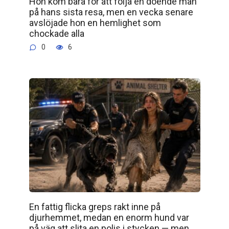
Hon kom bara för att följa en döende man
på hans sista resa, men en vecka senare
avslöjade hon en hemlighet som
chockade alla
0
6
En fattig flicka greps rakt inne på
djurhemmet, medan en enorm hund var
på väg att slita en polis i stycken — men