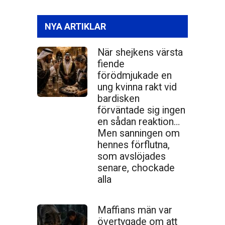
NYA ARTIKLAR
När shejkens värsta
fiende
förödmjukade en
ung kvinna rakt vid
bardisken
förväntade sig ingen
en sådan reaktion…
Men sanningen om
hennes förflutna,
som avslöjades
senare, chockade
alla
Maffians män var
övertygade om att