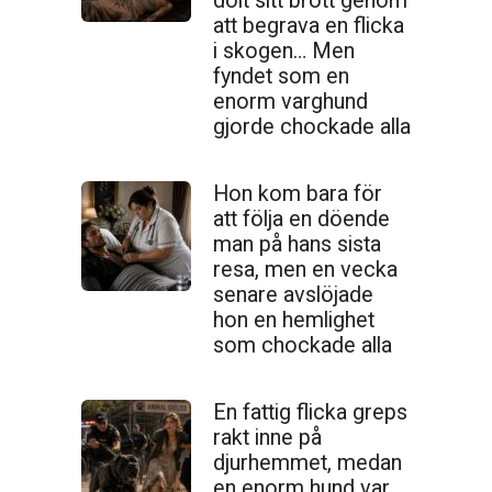
dolt sitt brott genom
att begrava en flicka
i skogen… Men
fyndet som en
enorm varghund
gjorde chockade alla
Hon kom bara för
att följa en döende
man på hans sista
resa, men en vecka
senare avslöjade
hon en hemlighet
som chockade alla
En fattig flicka greps
rakt inne på
djurhemmet, medan
en enorm hund var