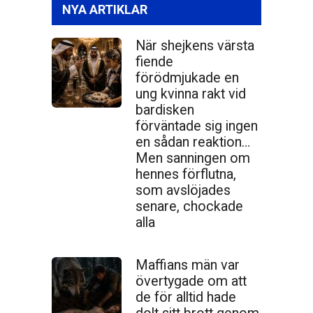
NYA ARTIKLAR
När shejkens värsta
fiende
förödmjukade en
ung kvinna rakt vid
bardisken
förväntade sig ingen
en sådan reaktion…
Men sanningen om
hennes förflutna,
som avslöjades
senare, chockade
alla
Maffians män var
övertygade om att
de för alltid hade