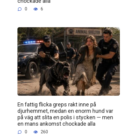
chockade alla
0
6
En fattig flicka greps rakt inne på
djurhemmet, medan en enorm hund var
på väg att slita en polis i stycken — men
en mans ankomst chockade alla
0
260