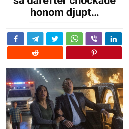
sa därefter chockade
honom djupt…