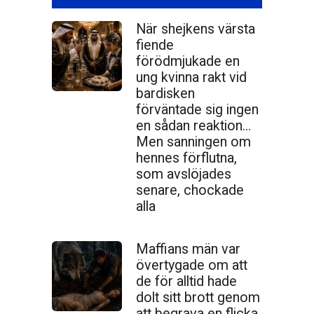
När shejkens värsta
fiende
förödmjukade en
ung kvinna rakt vid
bardisken
förväntade sig ingen
en sådan reaktion…
Men sanningen om
hennes förflutna,
som avslöjades
senare, chockade
alla
Maffians män var
övertygade om att
de för alltid hade
dolt sitt brott genom
att begrava en flicka