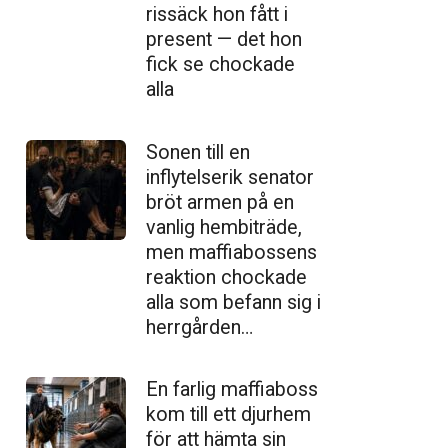
ris­säck hon fått i
present — det hon
fick se chockade
alla
Sonen till en
inflytelserik senator
bröt armen på en
vanlig hembiträde,
men maffiabossens
reaktion chockade
alla som befann sig i
herrgården…
En farlig maffiaboss
kom till ett djurhem
för att hämta sin