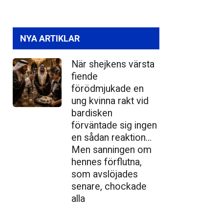
NYA ARTIKLAR
När shejkens värsta
fiende
förödmjukade en
ung kvinna rakt vid
bardisken
förväntade sig ingen
en sådan reaktion…
Men sanningen om
hennes förflutna,
som avslöjades
senare, chockade
alla