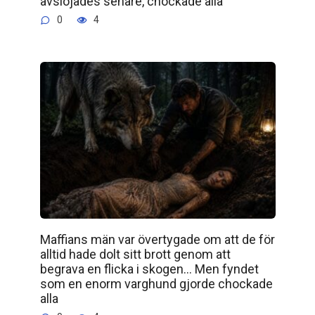
avslöjades senare, chockade alla
0
4
Maffians män var övertygade om att de för
alltid hade dolt sitt brott genom att
begrava en flicka i skogen… Men fyndet
som en enorm varghund gjorde chockade
alla