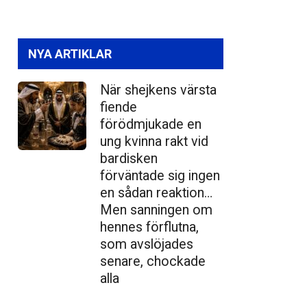
NYA ARTIKLAR
När shejkens värsta
fiende
förödmjukade en
ung kvinna rakt vid
bardisken
förväntade sig ingen
en sådan reaktion…
Men sanningen om
hennes förflutna,
som avslöjades
senare, chockade
alla