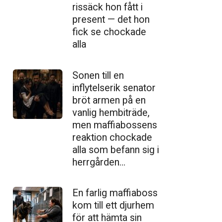
ris­säck hon fått i
present — det hon
fick se chockade
alla
Sonen till en
inflytelserik senator
bröt armen på en
vanlig hembiträde,
men maffiabossens
reaktion chockade
alla som befann sig i
herrgården…
En farlig maffiaboss
kom till ett djurhem
för att hämta sin