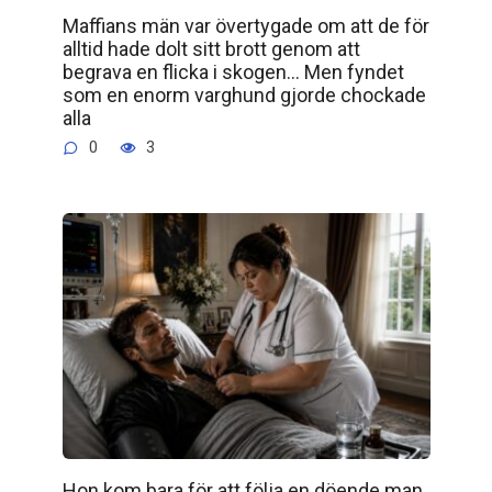
Maffians män var övertygade om att de för
alltid hade dolt sitt brott genom att
begrava en flicka i skogen… Men fyndet
som en enorm varghund gjorde chockade
alla
0
3
Hon kom bara för att följa en döende man