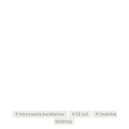
Intressanta berättelser
Så söt
Underbar
räddning