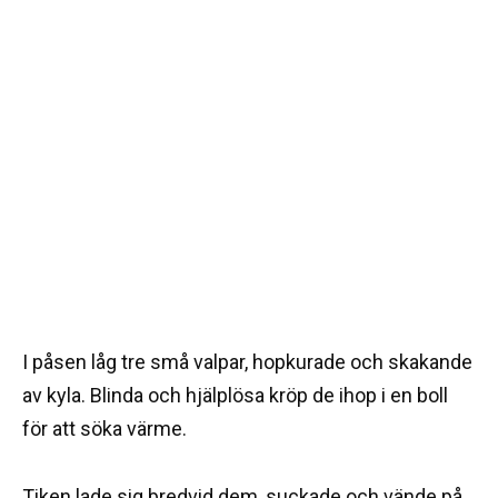
I påsen låg tre små valpar, hopkurade och skakande
av kyla. Blinda och hjälplösa kröp de ihop i en boll
för att söka värme.
Tiken lade sig bredvid dem, suckade och vände på