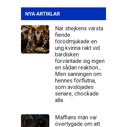
NYA ARTIKLAR
När shejkens värsta
fiende
förödmjukade en
ung kvinna rakt vid
bardisken
förväntade sig ingen
en sådan reaktion…
Men sanningen om
hennes förflutna,
som avslöjades
senare, chockade
alla
Maffians män var
övertygade om att