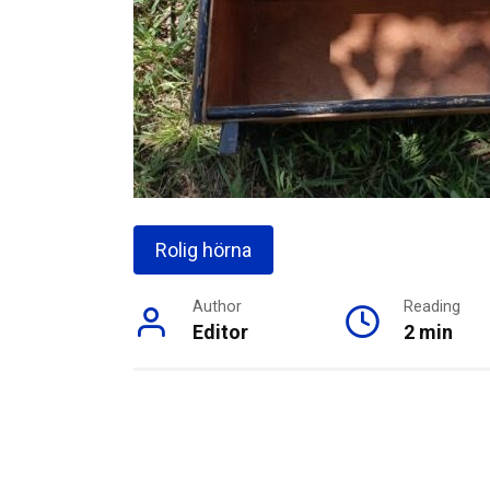
Rolig hörna
Author
Reading
Editor
2 min