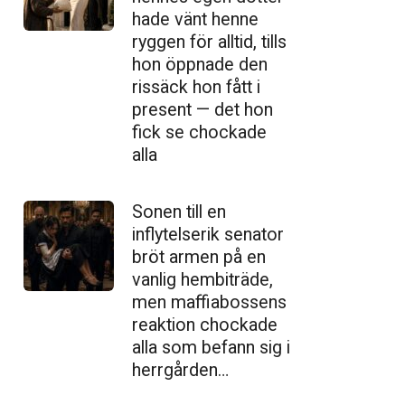
hade vänt henne
ryggen för alltid, tills
hon öppnade den
ris­säck hon fått i
present — det hon
fick se chockade
alla
Sonen till en
inflytelserik senator
bröt armen på en
vanlig hembiträde,
men maffiabossens
reaktion chockade
alla som befann sig i
herrgården…