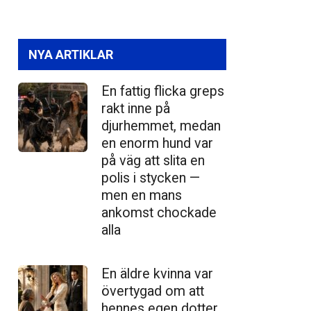
NYA ARTIKLAR
En fattig flicka greps
rakt inne på
djurhemmet, medan
en enorm hund var
på väg att slita en
polis i stycken —
men en mans
ankomst chockade
alla
En äldre kvinna var
övertygad om att
hennes egen dotter