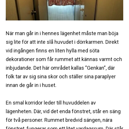
När man går in i hennes lägenhet måste man böja
sig lite för att inte slå huvudet i dörrkarmen. Direkt
vid ingången finns en liten hylla med söta
dekorationer som får rummet att kännas varmt och
inbjudande. Det här området kallas ”Genkan”, där
folk tar av sig sina skor och ställer sina paraplyer
innan de går in i huset.
En smal korridor leder till huvuddelen av
lägenheten. Där, vid det enda fönstret, står en säng
för två personer. Rummet bredvid sängen, nära
fönstret, fungerar som ett litet vardagsrum. Där står