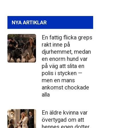
NYA ARTIKLAR
En fattig flicka greps
rakt inne på
djurhemmet, medan
en enorm hund var
på väg att slita en
polis i stycken —
men en mans
ankomst chockade
alla
En äldre kvinna var
övertygad om att
hennes egen dotter