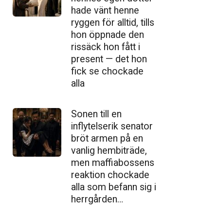
hade vänt henne
ryggen för alltid, tills
hon öppnade den
ris­säck hon fått i
present — det hon
fick se chockade
alla
Sonen till en
inflytelserik senator
bröt armen på en
vanlig hembiträde,
men maffiabossens
reaktion chockade
alla som befann sig i
herrgården…