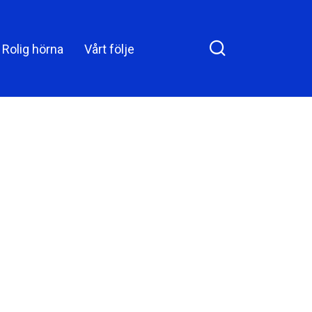
att frysa till
Rolig hörna
Vårt följe