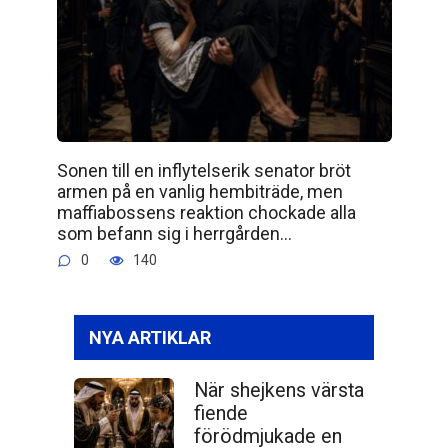
Sonen till en inflytelserik senator bröt
armen på en vanlig hembiträde, men
maffiabossens reaktion chockade alla
som befann sig i herrgården…
0
140
NYA ARTIKLAR
När shejkens värsta
fiende
förödmjukade en