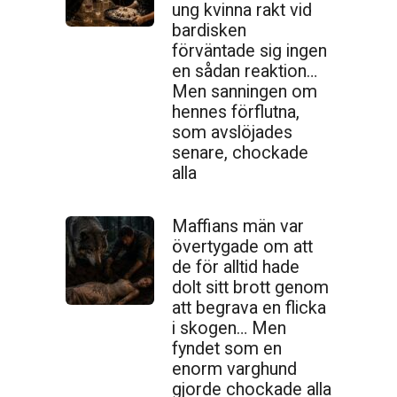
ung kvinna rakt vid
bardisken
förväntade sig ingen
en sådan reaktion…
Men sanningen om
hennes förflutna,
som avslöjades
senare, chockade
alla
Maffians män var
övertygade om att
de för alltid hade
dolt sitt brott genom
att begrava en flicka
i skogen… Men
fyndet som en
enorm varghund
gjorde chockade alla