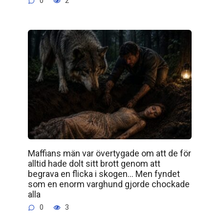
0
2
Maffians män var övertygade om att de för
alltid hade dolt sitt brott genom att
begrava en flicka i skogen… Men fyndet
som en enorm varghund gjorde chockade
alla
0
3