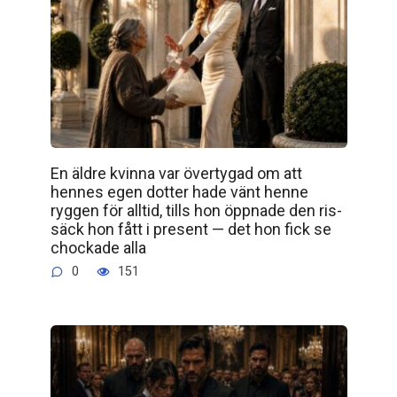
En äldre kvinna var övertygad om att
hennes egen dotter hade vänt henne
ryggen för alltid, tills hon öppnade den ris­
säck hon fått i present — det hon fick se
chockade alla
0
151