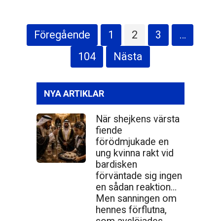
Sidnumrering
Föregående
1
2
3
…
för
inlägg
104
Nästa
NYA ARTIKLAR
När shejkens värsta
fiende
förödmjukade en
ung kvinna rakt vid
bardisken
förväntade sig ingen
en sådan reaktion…
Men sanningen om
hennes förflutna,