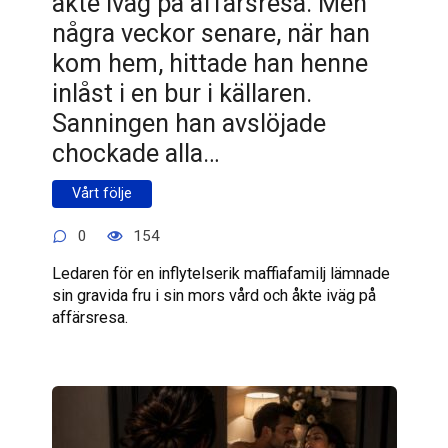
åkte iväg på affärsresa. Men
några veckor senare, när han
kom hem, hittade han henne
inlåst i en bur i källaren.
Sanningen han avslöjade
chockade alla…
Vårt följe
0
154
Ledaren för en inflytelserik maffiafamilj lämnade
sin gravida fru i sin mors vård och åkte iväg på
affärsresa.