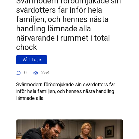
Svärmodern förödmjukade sin
svärdotters far inför hela
familjen, och hennes nästa
handling lämnade alla
närvarande i rummet i total
chock
Vårt följe
0
254
Svärmodern förödmjukade sin svärdotters far
inför hela familjen, och hennes nästa handling
lämnade alla