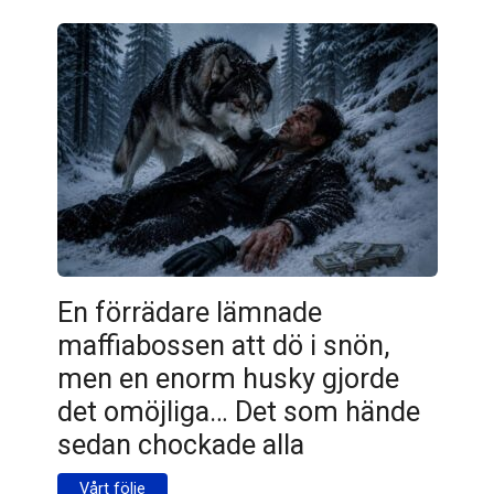
En förrädare lämnade
maffiabossen att dö i snön,
men en enorm husky gjorde
det omöjliga… Det som hände
sedan chockade alla
Vårt följe