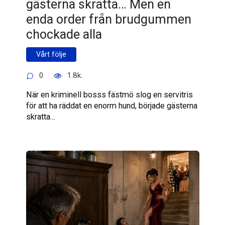
gästerna skratta… Men en
enda order från brudgummen
chockade alla
Vårt följe
0
1.8k.
När en kriminell bosss fästmö slog en servitris
för att ha räddat en enorm hund, började gästerna
skratta…