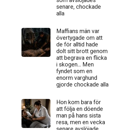
som avslöjades
senare, chockade
alla
Maffians män var
övertygade om att
de för alltid hade
dolt sitt brott genom
att begrava en flicka
i skogen… Men
fyndet som en
enorm varghund
gjorde chockade alla
Hon kom bara för
att följa en döende
man på hans sista
resa, men en vecka
senare avslöjade