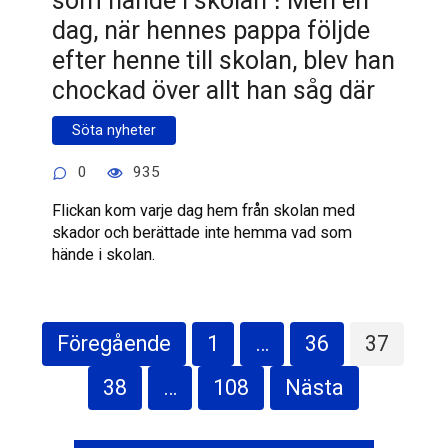
dag, när hennes pappa följde
efter henne till skolan, blev han
chockad över allt han såg där
Söta nyheter
0
935
Flickan kom varje dag hem från skolan med
skador och berättade inte hemma vad som
hände i skolan.
Sidnumrering
Föregående
1
…
36
37
för
inlägg
38
…
108
Nästa