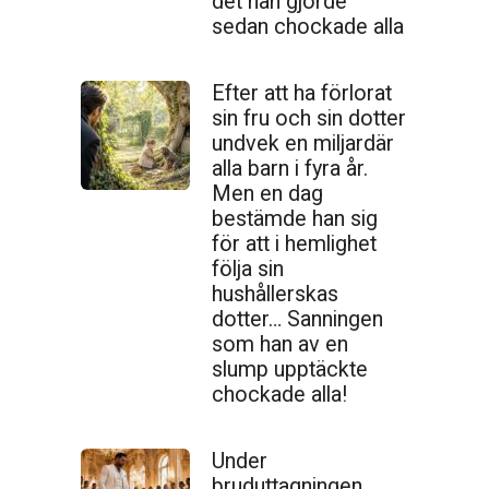
det han gjorde
sedan chockade alla
Efter att ha förlorat
sin fru och sin dotter
undvek en miljardär
alla barn i fyra år.
Men en dag
bestämde han sig
för att i hemlighet
följa sin
hushållerskas
dotter… Sanningen
som han av en
slump upptäckte
chockade alla!
Under
bruduttagningen