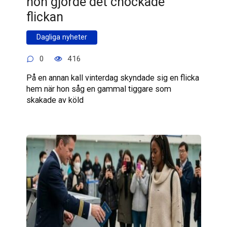
hon gjorde det chockade
flickan
Dagliga nyheter
0
416
På en annan kall vinterdag skyndade sig en flicka
hem när hon såg en gammal tiggare som
skakade av köld