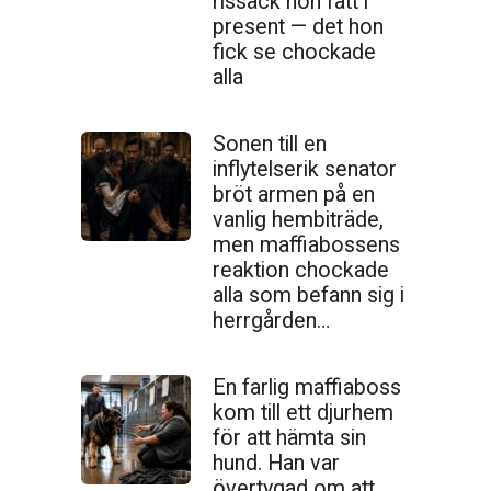
ris­säck hon fått i
present — det hon
fick se chockade
alla
Sonen till en
inflytelserik senator
bröt armen på en
vanlig hembiträde,
men maffiabossens
reaktion chockade
alla som befann sig i
herrgården…
En farlig maffiaboss
kom till ett djurhem
för att hämta sin
hund. Han var
övertygad om att