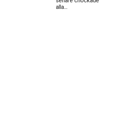
senare chockade
alla…