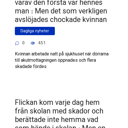
varav den första var hennes
man ։ Men det som verkligen
avslöjades chockade kvinnan
Dagliga nyheter
0
451
Kvinnan arbetade natt på sjukhuset när dörrarna
till akutmottagningen öppnades och flera
skadade fördes
Flickan kom varje dag hem
från skolan med skador och
berättade inte hemma vad
som hände i skolan ։ Men en