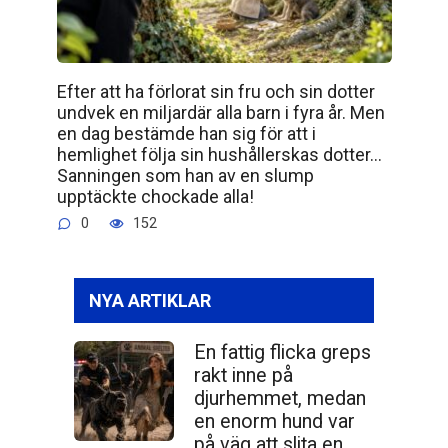
Efter att ha förlorat sin fru och sin dotter
undvek en miljardär alla barn i fyra år. Men
en dag bestämde han sig för att i
hemlighet följa sin hushållerskas dotter…
Sanningen som han av en slump
upptäckte chockade alla!
0
152
NYA ARTIKLAR
En fattig flicka greps
rakt inne på
djurhemmet, medan
en enorm hund var
på väg att slita en