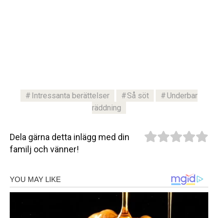
Intressanta berättelser
Så söt
Underbar
räddning
Dela gärna detta inlägg med din
familj och vänner!