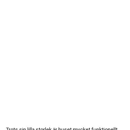
Trots sin lilla storlek är huset mycket funktionellt