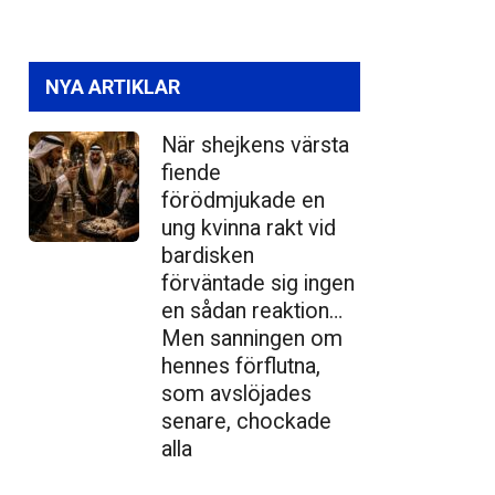
NYA ARTIKLAR
När shejkens värsta
fiende
förödmjukade en
ung kvinna rakt vid
bardisken
förväntade sig ingen
en sådan reaktion…
Men sanningen om
hennes förflutna,
som avslöjades
senare, chockade
alla