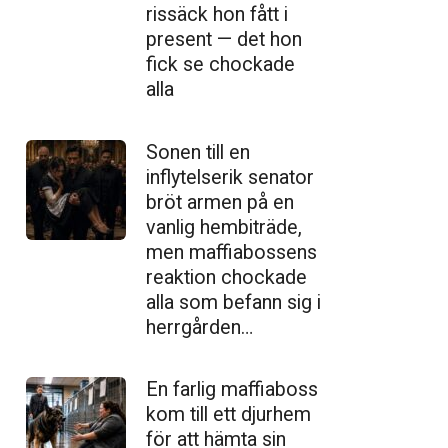
ris­säck hon fått i
present — det hon
fick se chockade
alla
Sonen till en
inflytelserik senator
bröt armen på en
vanlig hembiträde,
men maffiabossens
reaktion chockade
alla som befann sig i
herrgården…
En farlig maffiaboss
kom till ett djurhem
för att hämta sin