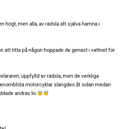
n högt, men alla, av rädsla att själva hamna i
 att titta på någon hoppade de genast i vattnet för
läraren, uppfylld av rädsla, men de verkliga
a, genomblöta motorcyklar slängdes åt sidan medan
dade andras liv.
te!