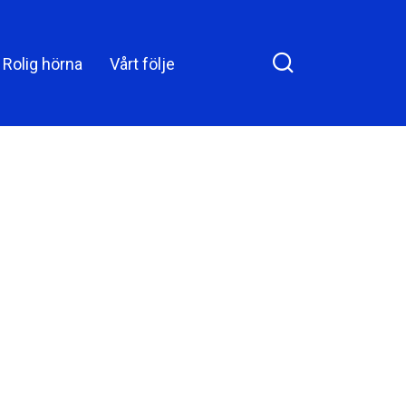
n Facebook
platsen blev han
chockad över att se
Rolig hörna
Vårt följe
denna scen