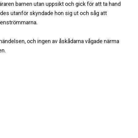
raren barnen utan uppsikt och gick för att ta hand
des utanför skyndade hon sig ut och såg att
ttenströmmarna.
e händelsen, och ingen av åskådarna vågade närma
en.