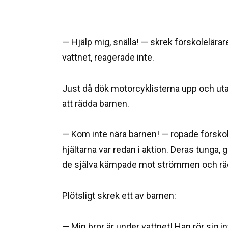
— Hjälp mig, snälla! — skrek förskolelärare
vattnet, reagerade inte.
Just då dök motorcyklisterna upp och utan
att rädda barnen.
— Kom inte nära barnen! — ropade förskole
hjältarna var redan i aktion. Deras tung
de själva kämpade mot strömmen och räd
Plötsligt skrek ett av barnen:
— Min bror är under vattnet! Han rör sig in