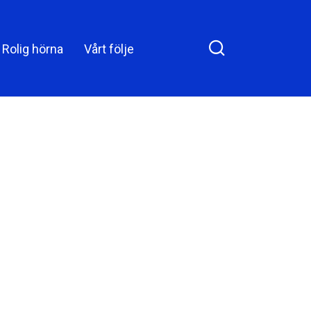
n Facebook
upptäckte varför
bestämde jag mig för
Rolig hörna
Vårt följe
att sätta ner foten