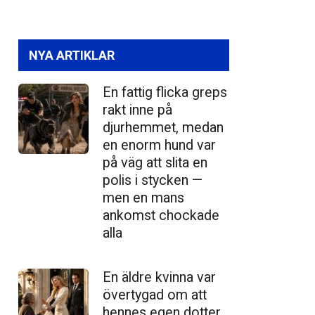
NYA ARTIKLAR
En fattig flicka greps
rakt inne på
djurhemmet, medan
en enorm hund var
på väg att slita en
polis i stycken —
men en mans
ankomst chockade
alla
En äldre kvinna var
övertygad om att
hennes egen dotter