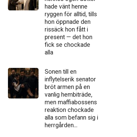
hade vänt henne
ryggen för alltid, tills
hon öppnade den
ris­säck hon fått i
present — det hon
fick se chockade
alla
Sonen till en
inflytelserik senator
bröt armen på en
vanlig hembiträde,
men maffiabossens
reaktion chockade
alla som befann sig i
herrgården…