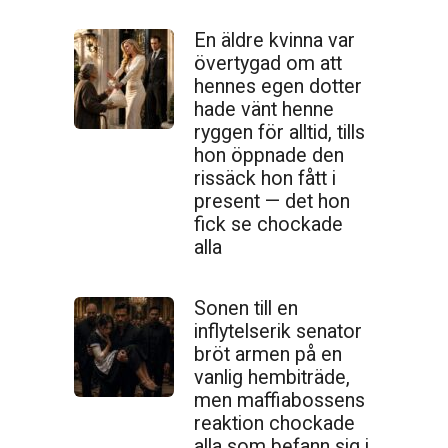
En äldre kvinna var
övertygad om att
hennes egen dotter
hade vänt henne
ryggen för alltid, tills
hon öppnade den
ris­säck hon fått i
present — det hon
fick se chockade
alla
Sonen till en
inflytelserik senator
bröt armen på en
vanlig hembiträde,
men maffiabossens
reaktion chockade
alla som befann sig i