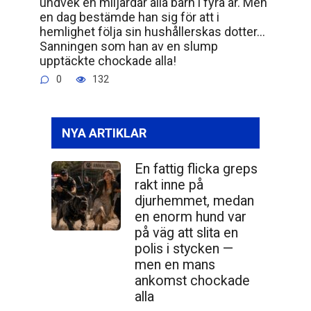
undvek en miljardär alla barn i fyra år. Men
en dag bestämde han sig för att i
hemlighet följa sin hushållerskas dotter…
Sanningen som han av en slump
upptäckte chockade alla!
0
132
NYA ARTIKLAR
En fattig flicka greps
rakt inne på
djurhemmet, medan
en enorm hund var
på väg att slita en
polis i stycken —
men en mans
ankomst chockade
alla