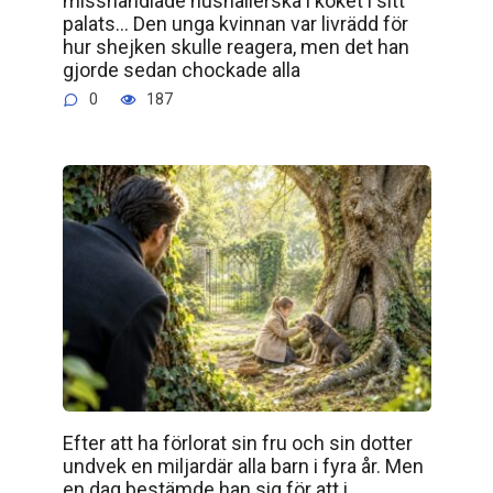
misshandlade hushållerska i köket i sitt
palats… Den unga kvinnan var livrädd för
hur shejken skulle reagera, men det han
gjorde sedan chockade alla
0
187
Efter att ha förlorat sin fru och sin dotter
undvek en miljardär alla barn i fyra år. Men
en dag bestämde han sig för att i