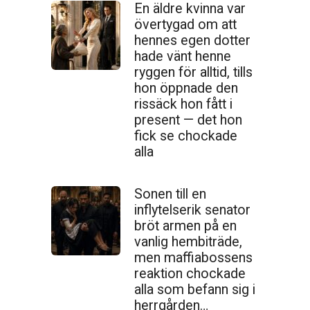
En äldre kvinna var
övertygad om att
hennes egen dotter
hade vänt henne
ryggen för alltid, tills
hon öppnade den
ris­säck hon fått i
present — det hon
fick se chockade
alla
Sonen till en
inflytelserik senator
bröt armen på en
vanlig hembiträde,
men maffiabossens
reaktion chockade
alla som befann sig i
herrgården…