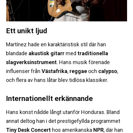
Ett unikt ljud
Martínez hade en karaktäristisk stil där han
blandade
akustisk gitarr
med
traditionella
slagverksinstrument
. Hans musik förenade
influenser från
Västafrika
,
reggae
och
calypso
,
och flera av hans låtar blev tidlösa klassiker.
Internationellt erkännande
Hans konst nådde långt utanför Honduras. Bland
annat deltog han i det prestigefyllda programmet
Tiny Desk Concert
hos amerikanska
NPR
, där han