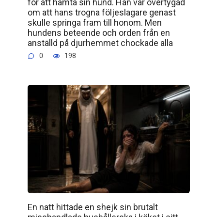
för att hämta sin hund. Han var övertygad
om att hans trogna följeslagare genast
skulle springa fram till honom. Men
hundens beteende och orden från en
anställd på djurhemmet chockade alla
0
198
En natt hittade en shejk sin brutalt