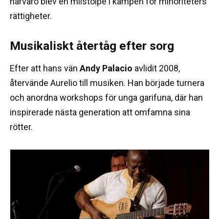
närvaro blev en milstolpe i kampen för minoriteters
rättigheter.
Musikaliskt återtåg efter sorg
Efter att hans vän
Andy Palacio
avlidit 2008,
återvände Aurelio till musiken. Han började turnera
och anordna workshops för unga garifuna, där han
inspirerade nästa generation att omfamna sina
rötter.